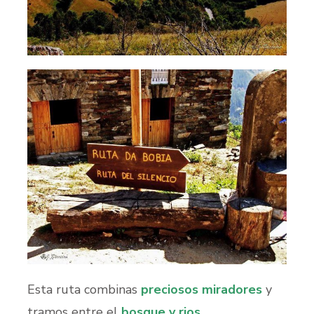
Esta ruta combinas
preciosos miradores
y
tramos entre el
bosque y rios
.