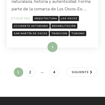
naturaleza, historia y autenticidad. Forma
SAN
parte de la comarca de Los Oscos-Eo, …
MARTÍN
DE
OSCOS
ETIQUETAS:
ARQUITECTURA
LOS OSCOS
OCCIDENTE ASTURIANO
REHABILITACIÓN
SAN MARTÍN DE OSCOS
TRADICIÓN
TURISMO
Leer más
Paginación
…
PÁGINA
PÁGINA
PÁGINA
1
2
4
SIGUIENTE
de
entradas