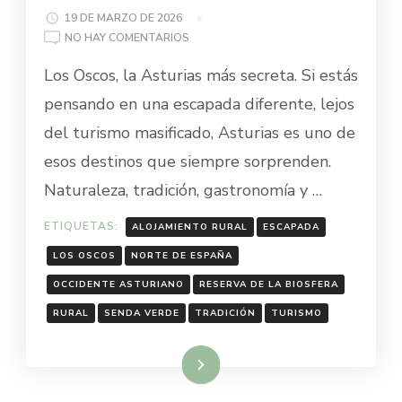
19 DE MARZO DE 2026
EN
NO HAY COMENTARIOS
LOS
Los Oscos, la Asturias más secreta. Si estás
OSCOS
SECRETOS,
pensando en una escapada diferente, lejos
TE
del turismo masificado, Asturias es uno de
AYUDAMOS
A
esos destinos que siempre sorprenden.
DESCUBRIRLOS
Naturaleza, tradición, gastronomía y …
ETIQUETAS:
ALOJAMIENTO RURAL
ESCAPADA
LOS OSCOS
NORTE DE ESPAÑA
OCCIDENTE ASTURIANO
RESERVA DE LA BIOSFERA
RURAL
SENDA VERDE
TRADICIÓN
TURISMO
Leer más