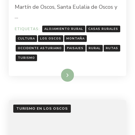
LOS
Martín de Oscos, Santa Eulalia de Oscos y
OSCOS:
…
GUÍA
COMPLET
DEL
ETIQUETAS:
ALOJAMIENTO RURAL
CASAS RURALES
OCCIDEN
CULTURA
LOS OSCOS
MONTAÑA
ASTURIA
OCCIDENTE ASTURIANO
PAISAJES
RURAL
RUTAS
TURISMO
Leer más
TURISMO EN LOS OSCOS