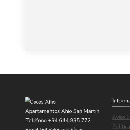
Inform
Apartamentos Ahío San Martín
Aviso L
Teléfono +34 644 835 772
Polític
Email hola@oscosahío.es