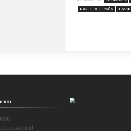
NORTE DE ESPAÑA
TRADI
ación
egal
a de privacidad