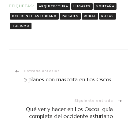
ETIQUETAS:
ARQUITECTURA
LUGARES
MONTAÑA
OCCIDENTE ASTURIANO
PAISAJES
RURAL
RUTAS
TURISMO
Navegación
Entrada anterior
5 planes con mascota en Los Oscos
de
entradas
Siguiente entrada
Qué ver y hacer en Los Oscos: guía
completa del occidente asturiano